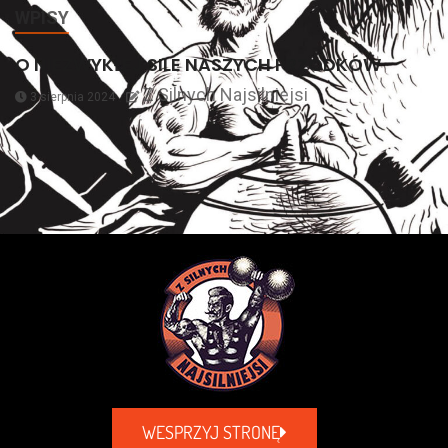
WPISY
O NIEZWYKŁEJ SILE NASZYCH PRZODKÓW
Z Silnych Najsilniejsi
3 sierpnia 2024
WESPRZYJ STRONĘ