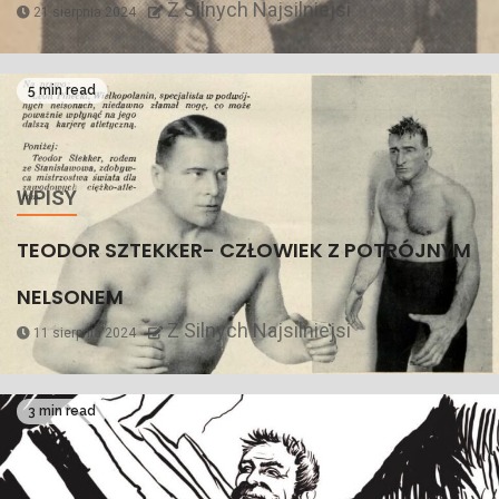
Z Silnych Najsilniejsi
21 sierpnia 2024
5 min read
WPISY
TEODOR SZTEKKER- CZŁOWIEK Z POTRÓJNYM
NELSONEM
Z Silnych Najsilniejsi
11 sierpnia 2024
3 min read