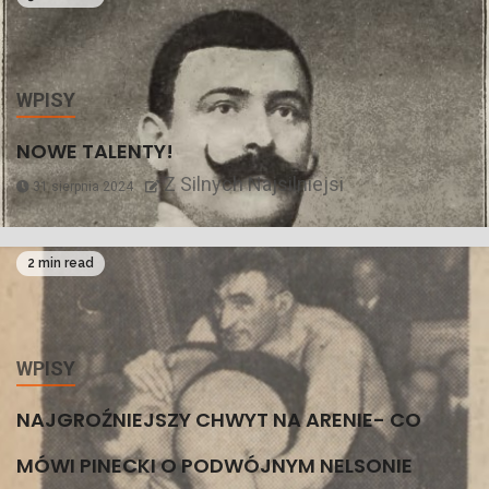
WPISY
NOWE TALENTY!
Z Silnych Najsilniejsi
31 sierpnia 2024
2 min read
WPISY
NAJGROŹNIEJSZY CHWYT NA ARENIE- CO
MÓWI PINECKI O PODWÓJNYM NELSONIE