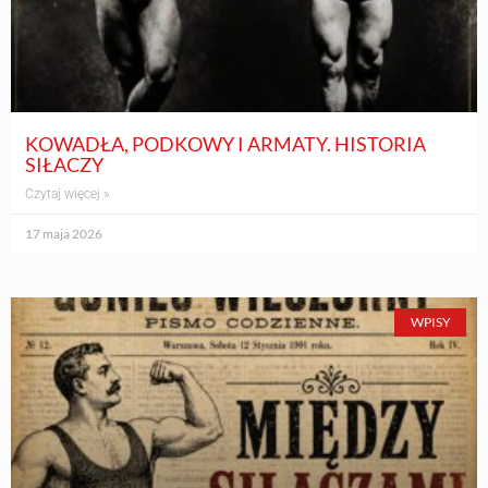
KOWADŁA, PODKOWY I ARMATY. HISTORIA
SIŁACZY
Czytaj więcej »
17 maja 2026
WPISY