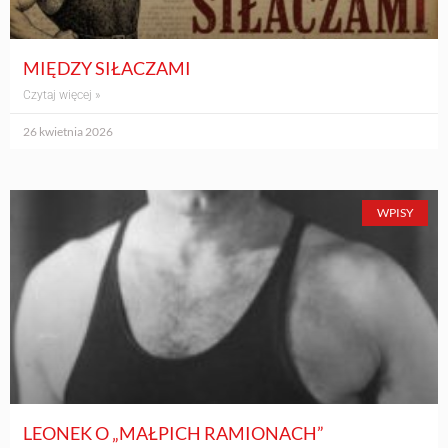
MIĘDZY SIŁACZAMI
Czytaj więcej »
26 kwietnia 2026
WPISY
LEONEK O „MAŁPICH RAMIONACH”