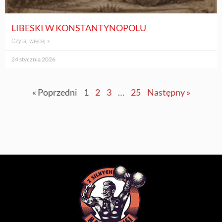
LIBESKI W KONSTANTYNOPOLU
Czytaj więcej »
24 stycznia 2026
« Poprzedni
1
2
3
…
25
Następny »