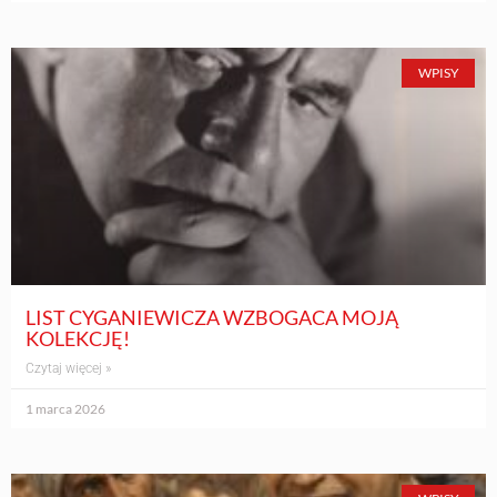
WPISY
LIST CYGANIEWICZA WZBOGACA MOJĄ
KOLEKCJĘ!
Czytaj więcej »
1 marca 2026