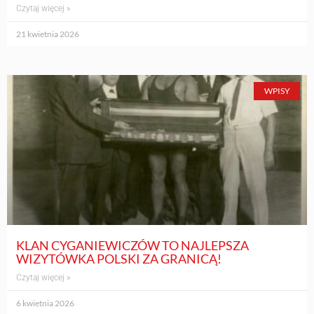
Czytaj więcej »
21 kwietnia 2026
WPISY
KLAN CYGANIEWICZÓW TO NAJLEPSZA
WIZYTÓWKA POLSKI ZA GRANICĄ!
Czytaj więcej »
6 kwietnia 2026