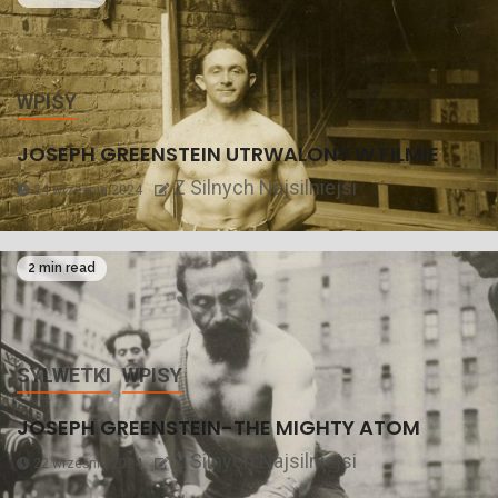
WPISY
JOSEPH GREENSTEIN UTRWALONY W FILMIE
Z Silnych Najsilniejsi
24 września 2024
2 min read
SYLWETKI
WPISY
JOSEPH GREENSTEIN-THE MIGHTY ATOM
Z Silnych Najsilniejsi
22 września 2024