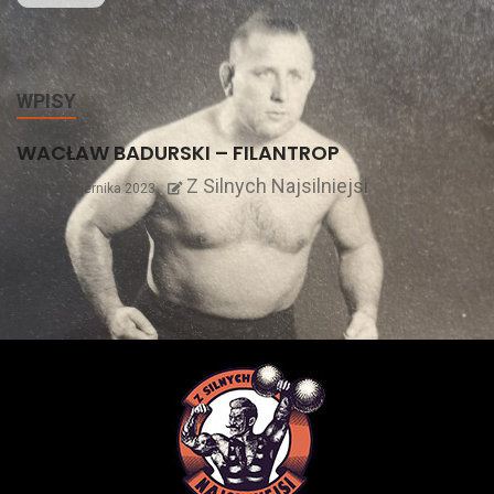
WPISY
WACŁAW BADURSKI – FILANTROP
Z Silnych Najsilniejsi
1 października 2023