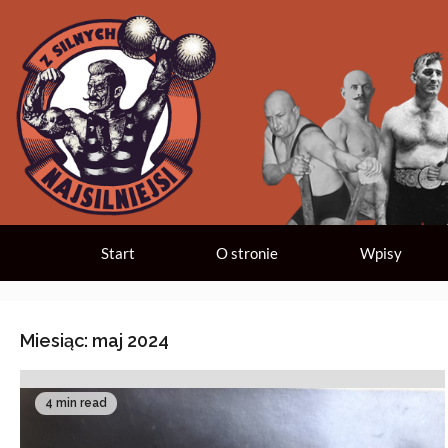
Start
O stronie
Wpisy
Miesiąc:
maj 2024
4 min read