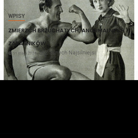
WPISY
ZMIERZCH BRZUCHATYCH, ANORMALNYCH
ZAPAŚNIKÓW
Z Silnych Najsilniejsi
11 maja 2024