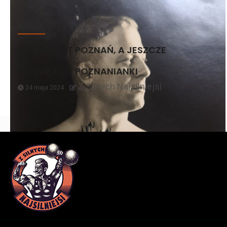
WPISY
PIĘKNY JEST POZNAŃ, A JESZCZE
PIĘKNIEJSZE POZNANIANKI
Z Silnych Najsilniejsi
24 maja 2024