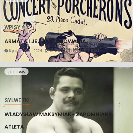
WPISY
ARMATA I JEJ ZASTOSOWANIA
Z Silnych Najsilniejsi
8 października 2024
3 min read
SYLWETKI
WŁADYSŁAW MAKSYMIAK- ZAPOMNIANY
ATLETA