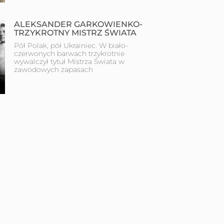
ALEKSANDER GARKOWIENKO-
TRZYKROTNY MISTRZ ŚWIATA
Pół Polak, pół Ukrainiec. W biało-
czerwonych barwach trzykrotnie
wywalczył tytuł Mistrza Świata w
zawodowych zapasach