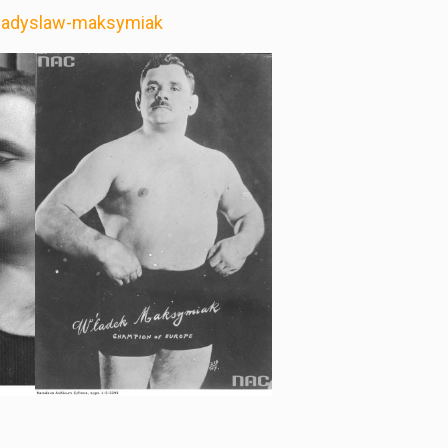
wladyslaw-maksymiak