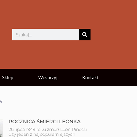
Sklep
Wesprzyj
Kontakt
w
ROCZNICA ŚMIERCI LEONKA
26 lipca 1949 roku zmarł Leon Pinecki.
Czy jeden z najpopularniejszych