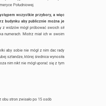
 Ameryce Południowej.
stępem wszystkie przybory, a więc
trz budynku aby publicznie można je
y z widzów mógł próbować swoich sił
a numerach. Mistrz miał ich w swoim
elki aby sobie nie mógł z nim dac rady
rubej sztandze, której średnica wynosiła
Poza nim nikt nie mógł uporać się z tym
 z obu stron zwisało po 15 osób