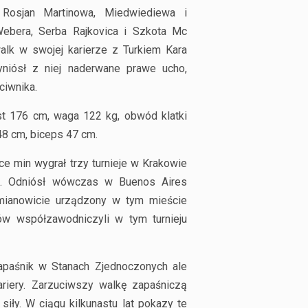
 Rosjan Martinowa, Miedwiediewa i
bera, Serba Rajkovica i Szkota Mc
alk w swojej karierze z Turkiem Kara
iósł z niej naderwane prawe ucho,
ciwnika.
t 176 cm, waga 122 kg, obwód klatki
48 cm, biceps 47 cm.
 min wygrał trzy turnieje w Krakowie
i. Odniósł wówczas w Buenos Aires
 mianowicie urządzony w tym mieście
ków współzawodniczyli w tym turnieju
paśnik w Stanach Zjednoczonych ale
riery. Zarzuciwszy walkę zapaśniczą
ły. W ciągu kilkunastu lat pokazy te