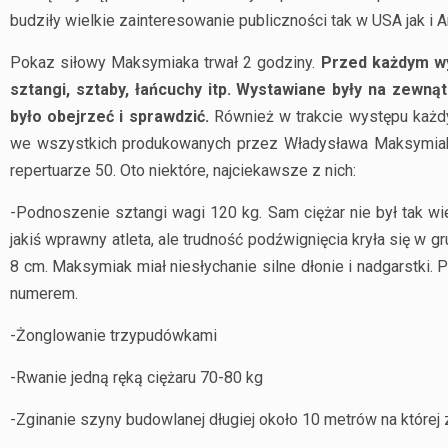
budziły wielkie zainteresowanie publiczności tak w USA jak i
Pokaz siłowy Maksymiaka trwał 2 godziny.
Przed każdym wy
sztangi, sztaby, łańcuchy itp. Wystawiane były na zewną
było obejrzeć i sprawdzić.
Również w trakcie występu każd
we wszystkich produkowanych przez Władysława Maksymiak
repertuarze 50. Oto niektóre, najciekawsze z nich:
-Podnoszenie sztangi wagi 120 kg. Sam ciężar nie był tak wi
jakiś wprawny atleta, ale trudność podźwignięcia kryła się w g
8 cm. Maksymiak miał niesłychanie silne dłonie i nadgarstki. 
numerem.
-Żonglowanie trzypudówkami
-Rwanie jedną ręką ciężaru 70-80 kg
-Zginanie szyny budowlanej długiej około 10 metrów na której