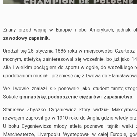
Znany przed wojną w Europie i obu Amerykach, jednak 
zawodowy zapaśnik.
Urodził się 28 stycznia 1886 roku w miejscowości Czertesz
mocnym, atletyką zainteresował się wcześnie, bo już jako 14
siłą i wielkim pociągiem do sportu w ogóle, do wszelkiego r
upodobaniom musiał… przenieść się z Lwowa do Stanisławowa 
We Lwowie znalazł się ponownie jako student tamtejszeg
Sokole
gimnastykę
,
podnoszenie ciężarów
i
zapaśnictwo
.
Stanisław Zbyszko Cyganiewicz który widział Maksymiak
rozwojem zaprosił go w 1910 roku do Anglii, gdzie wtedy prz
U boku Cyganiewicza młody atleta poznawał tajniki walki 
Manchesterze, Liverpoolu. Wystepował w całej Europie, go