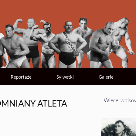
Reportaże
Sylwetki
Galerie
Więcej wpisó
MNIANY ATLETA