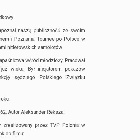
podkowy
apoznał naszą publiczność ze swoim
nem i Poznaniu. Tournee po Polsce w
ami hitlerowskich samolotów.
zapaśnictwa wśród młodzieży. Pracował
uż wieku. Był inicjatorem pokazów
nkcję sędziego Polskiego Związku
roku.
962. Autor Aleksander Reksza.
wy zrealizowany przez TVP Polonia w
nk do filmu: