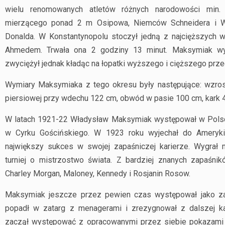
wielu renomowanych atletów różnych narodowości min.
mierzącego ponad 2 m Osipowa, Niemców Schneidera i We
Donalda. W Konstantynopolu stoczył jedną z najcięższych w
Ahmedem. Trwała ona 2 godziny 13 minut. Maksymiak wyn
zwyciężył jednak kładąc na łopatki wyższego i cięższego prze
Wymiary Maksymiaka z tego okresu były następujące: wzros
piersiowej przy wdechu 122 cm, obwód w pasie 100 cm, kark 
W latach 1921-22 Władysław Maksymiak występował w Polsce
w Cyrku Gościńskiego. W 1923 roku wyjechał do Ameryk
największy sukces w swojej zapaśniczej karierze. Wygrał
turniej o mistrzostwo świata. Z bardziej znanych zapaśni
Charley Morgan, Maloney, Kennedy i Rosjanin Rosow.
Maksymiak jeszcze przez pewien czas występował jako za
popadł w zatarg z menagerami i zrezygnował z dalszej ka
zaczął występować z opracowanymi przez siebie pokazami si