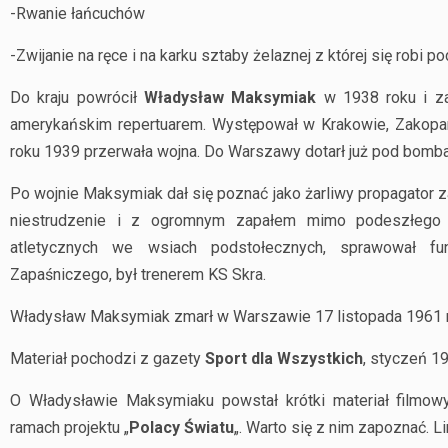
-Rwanie łańcuchów
-Zwijanie na ręce i na karku sztaby żelaznej z której się robi 
Do kraju powrócił
Władysław Maksymiak
w 1938 roku i z
amerykańskim repertuarem. Występował w Krakowie, Zakopa
roku 1939 przerwała wojna. Do Warszawy dotarł już pod bomb
Po wojnie Maksymiak dał się poznać jako żarliwy propagator 
niestrudzenie i z ogromnym zapałem mimo podeszłego j
atletycznych we wsiach podstołecznych, sprawował fu
Zapaśniczego, był trenerem KS Skra.
Władysław Maksymiak zmarł w Warszawie 17 listopada 1961 
Materiał pochodzi z gazety
Sport dla Wszystkich
, styczeń 1
O Władysławie Maksymiaku powstał krótki materiał filmo
ramach projektu „
Polacy Światu
„. Warto się z nim zapoznać. Li