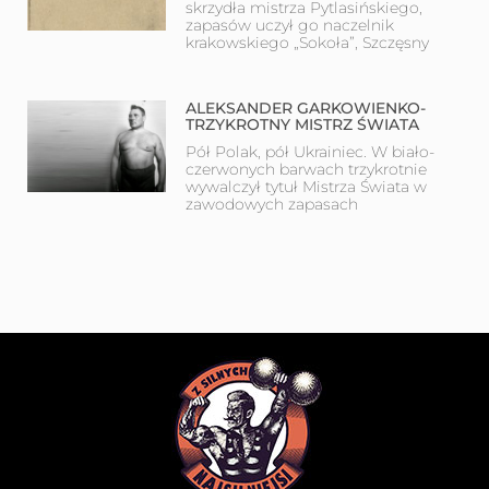
skrzydła mistrza Pytlasińskiego,
zapasów uczył go naczelnik
krakowskiego „Sokoła”, Szczęsny
ALEKSANDER GARKOWIENKO-
TRZYKROTNY MISTRZ ŚWIATA
Pół Polak, pół Ukrainiec. W biało-
czerwonych barwach trzykrotnie
wywalczył tytuł Mistrza Świata w
zawodowych zapasach