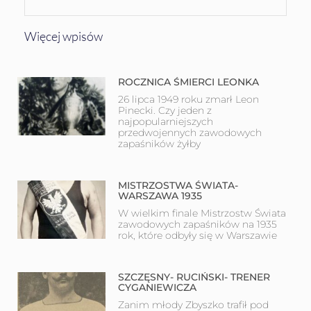
Więcej wpisów
ROCZNICA ŚMIERCI LEONKA
26 lipca 1949 roku zmarł Leon
Pinecki. Czy jeden z
najpopularniejszych
przedwojennych zawodowych
zapaśników żyłby
MISTRZOSTWA ŚWIATA-
WARSZAWA 1935
W wielkim finale Mistrzostw Świata
zawodowych zapaśników na 1935
rok, które odbyły się w Warszawie
SZCZĘSNY- RUCIŃSKI- TRENER
CYGANIEWICZA
Zanim młody Zbyszko trafił pod