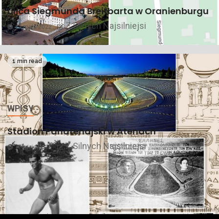
Ulica Siegmunda Breitbarta w Oranienburgu
Z Silnych Najsilniejsi
17 maja 2022
1 min read
WPISY
Stadion Panatenajski w Atenach
Z Silnych Najsilniejsi
17 maja 2022