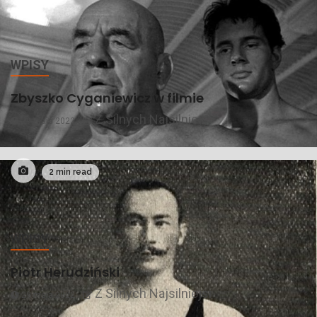
WPISY
Zbyszko Cyganiewicz w filmie
Z Silnych Najsilniejsi
29 maja 2022
2 min read
WPISY
Piotr Herudziński
Z Silnych Najsilniejsi
29 maja 2022