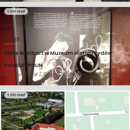
1 min read
WPISY
Zishe Breitbart w Muzeum Historii Żydów
Polskich POLIN
Z Silnych Najsilniejsi
29 maja 2022
1 min read
WPISY