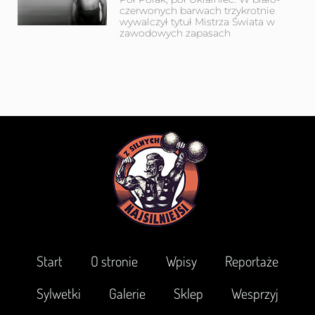
czerwonych barwach trzykrotnie
wywalczył tytuł Mistrza Świata w
zawodowych zapasach
Start
O stronie
Wpisy
Reportaże
Sylwetki
Galerie
Sklep
Wesprzyj