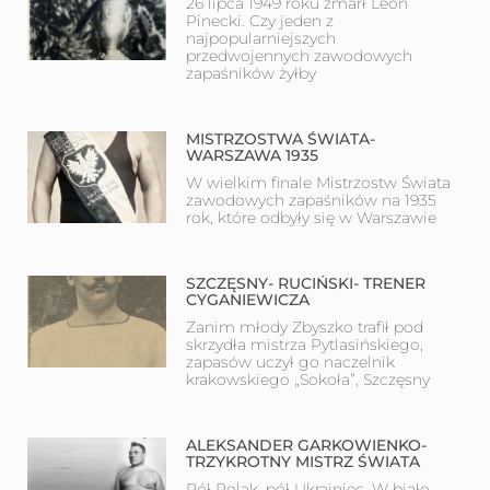
26 lipca 1949 roku zmarł Leon
Pinecki. Czy jeden z
najpopularniejszych
przedwojennych zawodowych
zapaśników żyłby
MISTRZOSTWA ŚWIATA-
WARSZAWA 1935
W wielkim finale Mistrzostw Świata
zawodowych zapaśników na 1935
rok, które odbyły się w Warszawie
SZCZĘSNY- RUCIŃSKI- TRENER
CYGANIEWICZA
Zanim młody Zbyszko trafił pod
skrzydła mistrza Pytlasińskiego,
zapasów uczył go naczelnik
krakowskiego „Sokoła”, Szczęsny
ALEKSANDER GARKOWIENKO-
TRZYKROTNY MISTRZ ŚWIATA
Pół Polak, pół Ukrainiec. W biało-