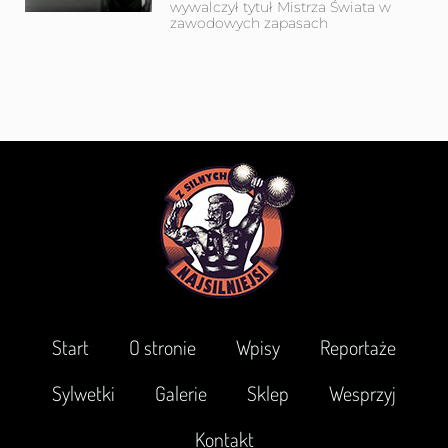
wywalczył tytuł Mistrza Świata w
zawodowych zapasach
Start
O stronie
Wpisy
Reportaże
Sylwetki
Galerie
Sklep
Wesprzyj
Kontakt