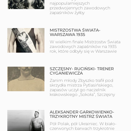
najpopularniejszych
przedwojennych zawodowych
zapaśników żyłby
MISTRZOSTWA ŚWIATA-
WARSZAWA 1935
W wielkim finale Mistrzostw Świata
zawodowych zapaśników na 1935
rok, które odbyły się w Warszawie
SZCZĘSNY- RUCIŃSKI- TRENER
CYGANIEWICZA
Zanim młody Zbyszko trafił pod
skrzydła mistrza Pytlasińskiego,
zapasów uczył go naczelnik
krakowskiego „Sokoła”, Szczęsny
ALEKSANDER GARKOWIENKO-
TRZYKROTNY MISTRZ ŚWIATA
Pół Polak, pół Ukrainiec. W biało-
czerwonych barwach trzykrotnie