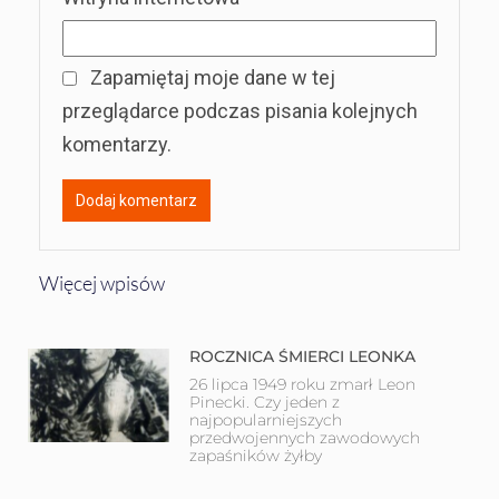
Zapamiętaj moje dane w tej
przeglądarce podczas pisania kolejnych
komentarzy.
Więcej wpisów
ROCZNICA ŚMIERCI LEONKA
26 lipca 1949 roku zmarł Leon
Pinecki. Czy jeden z
najpopularniejszych
przedwojennych zawodowych
zapaśników żyłby