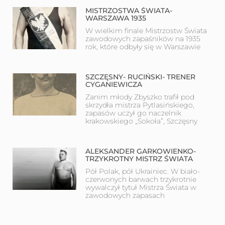
MISTRZOSTWA ŚWIATA-
WARSZAWA 1935
W wielkim finale Mistrzostw Świata
zawodowych zapaśników na 1935
rok, które odbyły się w Warszawie
SZCZĘSNY- RUCIŃSKI- TRENER
CYGANIEWICZA
Zanim młody Zbyszko trafił pod
skrzydła mistrza Pytlasińskiego,
zapasów uczył go naczelnik
krakowskiego „Sokoła”, Szczęsny
ALEKSANDER GARKOWIENKO-
TRZYKROTNY MISTRZ ŚWIATA
Pół Polak, pół Ukrainiec. W biało-
czerwonych barwach trzykrotnie
wywalczył tytuł Mistrza Świata w
zawodowych zapasach