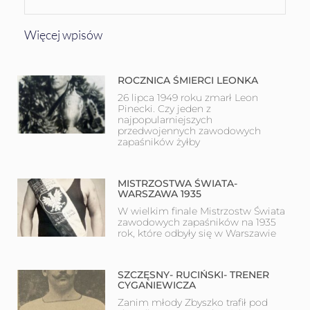
Więcej wpisów
ROCZNICA ŚMIERCI LEONKA
26 lipca 1949 roku zmarł Leon
Pinecki. Czy jeden z
najpopularniejszych
przedwojennych zawodowych
zapaśników żyłby
MISTRZOSTWA ŚWIATA-
WARSZAWA 1935
W wielkim finale Mistrzostw Świata
zawodowych zapaśników na 1935
rok, które odbyły się w Warszawie
SZCZĘSNY- RUCIŃSKI- TRENER
CYGANIEWICZA
Zanim młody Zbyszko trafił pod