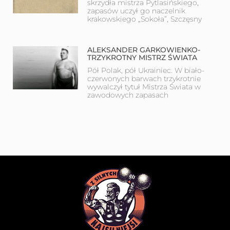
skrzydła mistrza Pytlasińskiego,
zapasów uczył go naczelnik
krakowskiego „Sokoła”, Szczęsny
ALEKSANDER GARKOWIENKO-
TRZYKROTNY MISTRZ ŚWIATA
Pół Polak, pół Ukrainiec. W biało-
czerwonych barwach trzykrotnie
wywalczył tytuł Mistrza Świata w
zawodowych zapasach