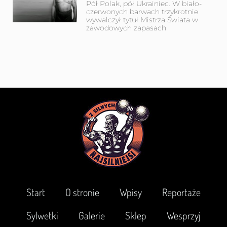
Pół Polak, pół Ukrainiec. W biało-
czerwonych barwach trzykrotnie
wywalczył tytuł Mistrza Świata w
zawodowych zapasach
Start
O stronie
Wpisy
Reportaże
Sylwetki
Galerie
Sklep
Wesprzyj