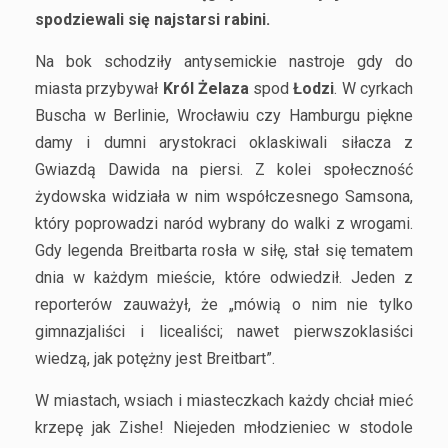
spodziewali się najstarsi rabini.
Na bok schodziły antysemickie nastroje gdy do
miasta przybywał
Król Żelaza
spod
Łodzi
. W cyrkach
Buscha w Berlinie, Wrocławiu czy Hamburgu piękne
damy i dumni arystokraci oklaskiwali siłacza z
Gwiazdą Dawida na piersi. Z kolei społeczność
żydowska widziała w nim współczesnego Samsona,
który poprowadzi naród wybrany do walki z wrogami.
Gdy legenda Breitbarta rosła w siłę, stał się tematem
dnia w każdym mieście, które odwiedził. Jeden z
reporterów zauważył, że „mówią o nim nie tylko
gimnazjaliści i licealiści; nawet pierwszoklasiści
wiedzą, jak potężny jest Breitbart”.
W miastach, wsiach i miasteczkach każdy chciał mieć
krzepę jak Zishe! Niejeden młodzieniec w stodole