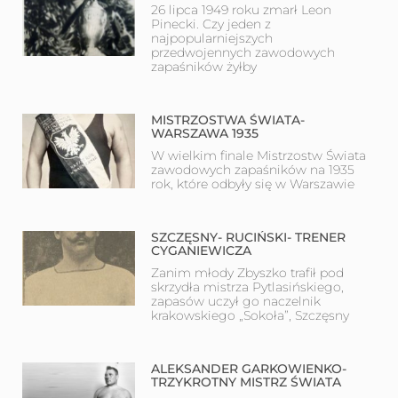
26 lipca 1949 roku zmarł Leon
Pinecki. Czy jeden z
najpopularniejszych
przedwojennych zawodowych
zapaśników żyłby
MISTRZOSTWA ŚWIATA-
WARSZAWA 1935
W wielkim finale Mistrzostw Świata
zawodowych zapaśników na 1935
rok, które odbyły się w Warszawie
SZCZĘSNY- RUCIŃSKI- TRENER
CYGANIEWICZA
Zanim młody Zbyszko trafił pod
skrzydła mistrza Pytlasińskiego,
zapasów uczył go naczelnik
krakowskiego „Sokoła”, Szczęsny
ALEKSANDER GARKOWIENKO-
TRZYKROTNY MISTRZ ŚWIATA