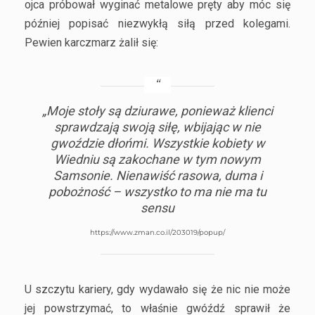
ojca próbował wyginać metalowe pręty aby móc się
później popisać niezwykłą siłą przed kolegami.
Pewien karczmarz żalił się:
„Moje stoły są dziurawe, ponieważ klienci
sprawdzają swoją siłę, wbijając w nie
gwoździe dłońmi. Wszystkie kobiety w
Wiedniu są zakochane w tym nowym
Samsonie. Nienawiść rasowa, duma i
pobożność – wszystko to ma nie ma tu
sensu
https://www.zman.co.il/203019/popup/
U szczytu kariery, gdy wydawało się że nic nie może
jej powstrzymać, to właśnie gwóźdź sprawił że