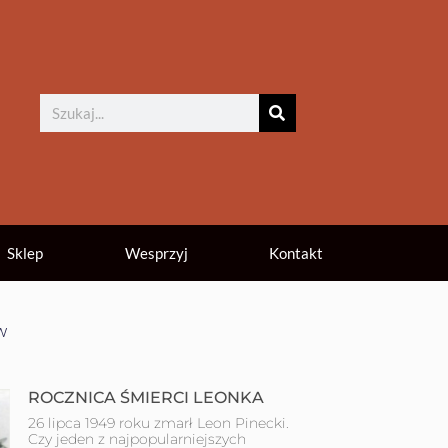
Sklep
Wesprzyj
Kontakt
w
ROCZNICA ŚMIERCI LEONKA
26 lipca 1949 roku zmarł Leon Pinecki.
Czy jeden z najpopularniejszych