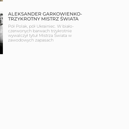
ALEKSANDER GARKOWIENKO-
TRZYKROTNY MISTRZ ŚWIATA
Pół Polak, pół Ukrainiec. W biało-
czerwonych barwach trzykrotnie
wywalczył tytuł Mistrza Świata w
zawodowych zapasach