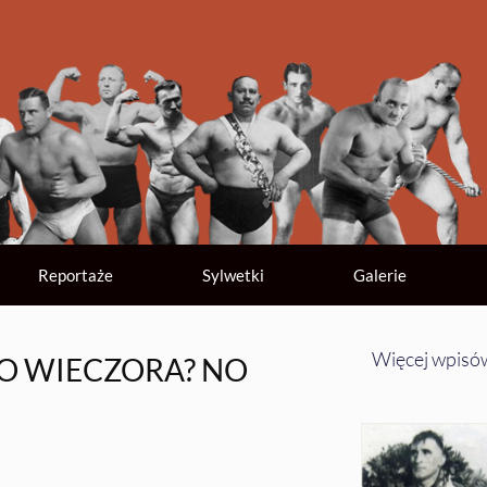
Reportaże
Sylwetki
Galerie
Więcej wpisó
O WIECZORA? NO