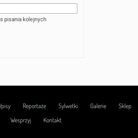
s pisania kolejnych
pisy
Reportaże
Sylwetki
Galerie
Sklep
Wesprzyj
Kontakt