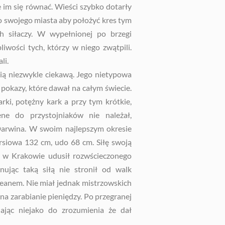
że im się równać. Wieści szybko dotarły
o swojego miasta aby położyć kres tym
 siłaczy. W wypełnionej po brzegi
iwości tych, którzy w niego zwątpili.
li.
ą niezwykle ciekawą. Jego nietypowa
 pokazy, które dawał na całym świecie.
rki, potężny kark a przy tym krótkie,
e do przystojniaków nie należał,
Darwina. W swoim najlepszym okresie
ersiowa 132 cm, udo 68 cm. Siłę swoją
 w Krakowie udusił rozwścieczonego
onując taką siłą nie stronił od walk
ceanem. Nie miał jednak mistrzowskich
na zarabianie pieniędzy. Po przegranej
dając niejako do zrozumienia że dał