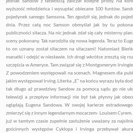
jednak Sandow z łatwością zaliczał kolejne próby. Na ko
wyższość młodzieńca i wysupłać obiecane 100 funtów. Sando
pojedynek samego Samsona. Ten zgodził się, jednak do poje
dnia. Przez całą noc Samson obmyślał jak by tu pokonać
publiczności siłacza. Na nic jednak zdał się cały misterny pl
sceny pokonany. Tak narodziła się nowa legenda. Teraz to Eug
to on uznany został siłaczem na siłaczami! Natomiast Bie
manatki i odejść w niesławie. Ich drogi wkrótce zresztą się 
szczęścia w Ameryce. Tam związał się z Montgomerym Irvingi
Z powodzeniem występowali na scenach. Magnesem dla publ
jakim występował Irving. Literka „E” na końcu wyrazu była dod
tak długo aż prawdziwy Sandow za pomocą sądu go nie ukró
telewizji a przepływ informacji nie był tak płynny jak obe
oglądają Eugena Sandowa. W swojej karierze estradowego 
zmierzyć się z innym legendarnym mocarzem- Louisem Cyrem. 
już w tamtym czasie zupełnie zasłużenie uważany za najsilni
gościnnych występów Cyklopa i Irvinga przebywał akur