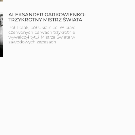
ALEKSANDER GARKOWIENKO-
TRZYKROTNY MISTRZ ŚWIATA
Pół Polak, pół Ukrainiec. W biało-
czerwonych barwach trzykrotnie
wywalczył tytuł Mistrza Świata w
zawodowych zapasach