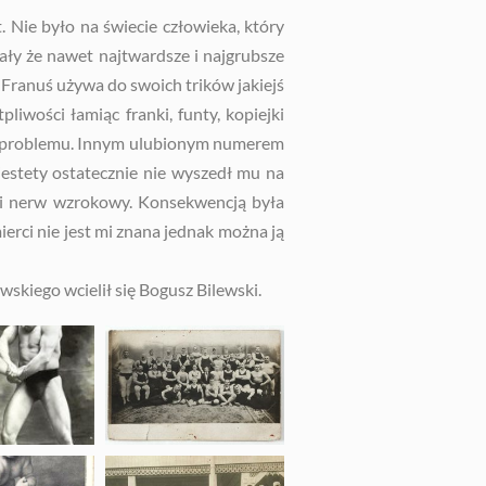
Nie było na świecie człowieka, który
ały że nawet najtwardsze i najgrubsze
 Franuś używa do swoich trików jakiejś
liwości łamiąc franki, funty, kopiejki
go problemu. Innym ulubionym numerem
estety ostatecznie nie wyszedł mu na
wi nerw wzrokowy. Konsekwencją była
erci nie jest mi znana jednak można ją
owskiego wcielił się Bogusz Bilewski.