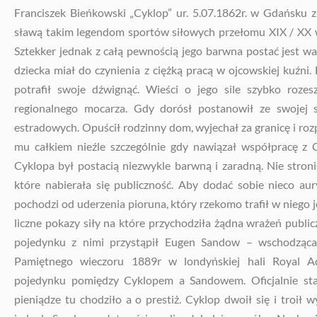
Franciszek Bieńkowski „Cyklop” ur. 5.07.1862r. w Gdańsku 
sławą takim legendom sportów siłowych przełomu XIX / XX wi
Sztekker jednak z całą pewnością jego barwna postać jest w
dziecka miał do czynienia z ciężką pracą w ojcowskiej kuźni.
potrafił swoje dźwignąć. Wieści o jego sile szybko roze
regionalnego mocarza. Gdy dorósł postanowił ze swojej s
estradowych. Opuścił rodzinny dom, wyjechał za granicę i roz
mu całkiem nieźle szczególnie gdy nawiązał współpracę z
Cyklopa był postacią niezwykle barwną i zaradną. Nie stroni
które nabierała się publiczność. Aby dodać sobie nieco aury
pochodzi od uderzenia pioruna, który rzekomo trafił w niego 
liczne pokazy siły na które przychodziła żądna wrażeń publi
pojedynku z nimi przystąpił Eugen Sandow – wschodząca g
Pamiętnego wieczoru 1889r w londyńskiej hali Royal A
pojedynku pomiędzy Cyklopem a Sandowem. Oficjalnie st
pieniądze tu chodziło a o prestiż. Cyklop dwoił się i troił