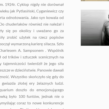
zm. 1924r. Cyklop nigdy nie dorównał
eku jak Pytlasiński, Cyganiewicz czy
arta odnotowania. Jako syn kowala od
 Do chuderlaków również nie należał i
szły się po okolicy i uważano go za
iły zrobić użytek na rzecz popisów
począł wymarzoną karierę siłacza. Szło
 Charlesem A. Sampsonem . Wspólnik
ł od trików i sztuczek scenicznych na
 tajemniczości twierdził że jego siła
jeszcze w dzieciństwie. Panowie dawali
czność. Wszystko skończyło się gdy do
wiazda złotej ery żelaznych ludzi.
quarium doszło do emocjonującego
awką było 100 funtów, jednak nie o
 wymyślając coraz to nowe konkurencje