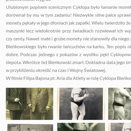
Ulubionym popisem scenicznym Cyklopa było łamanie monet. 
dorównał by mu w tym zadaniu! Niezwykle silne palce sprawi
monety pękały w jego dłoniach jak zapałki. Wielu twierdziło że
maszynki lecz wielokrotnie przy świadkach rozwiewał ich wątp
czy centy. Nawet małe i grube monety nie stanowiły dla nie
Bieńkowskiego było rwanie łańcuchów na karku. Ten popis ni
dobre. Podczas jednego z pokazów z wysiłku pękł Cyklopo
ślepota. Wkrótce też Bieńkowski zmarł. Dokładna data jego śmi
w przybliżeniu określić na czas I Wojny Światowej.
W filmie Filipa Bajona pt. Aria dla Atlety w rolę Cyklopa Bieńk