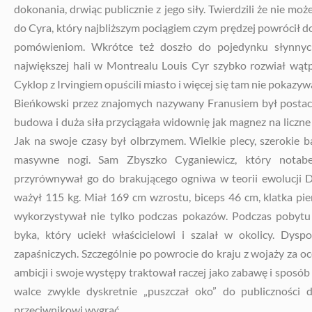
dokonania, drwiąc publicznie z jego siły. Twierdzili że nie mo
do Cyra, który najbliższym pociągiem czym prędzej powrócił d
pomówieniom. Wkrótce też doszło do pojedynku słynnych
największej hali w Montrealu Louis Cyr szybko rozwiał wątpl
Cyklop z Irvingiem opuścili miasto i więcej się tam nie pokazywa
Bieńkowski przez znajomych nazywany Franusiem był postaci
budowa i duża siła przyciągała widownię jak magnez na liczne
Jak na swoje czasy był olbrzymem. Wielkie plecy, szerokie ba
masywne nogi. Sam Zbyszko Cyganiewicz, który notaben
przyrównywał go do brakującego ogniwa w teorii ewolucji 
ważył 115 kg. Miał 169 cm wzrostu, biceps 46 cm, klatka pi
wykorzystywał nie tylko podczas pokazów. Podczas pobytu
byka, który uciekł właścicielowi i szalał w okolicy. Dysp
zapaśniczych. Szczególnie po powrocie do kraju z wojaży za o
ambicji i swoje występy traktował raczej jako zabawę i sposób 
walce zwykle dyskretnie „puszczał oko” do publiczności 
przeciwnikowi wygrać.