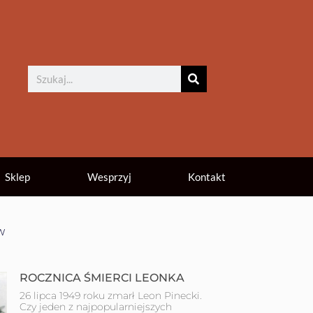
Sklep
Wesprzyj
Kontakt
w
ROCZNICA ŚMIERCI LEONKA
26 lipca 1949 roku zmarł Leon Pinecki.
Czy jeden z najpopularniejszych