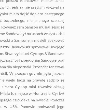
niec pokazu Bieńkowski musiał uznać
w ich jednak nie przyjął i wyzwał na
dynku miało dojść dopiero następnego
 bezczelnego, nie znanego szerszej
an. Również sam Samson musiał zejść ze
ene Sandow był na ustach wszystkich i
ńkowski z Samsonem musieli spakować
rozeszły. Bieńkowski spróbował swojego
em. Stworzyli duet Cyclops & Sandowe.
iczności był pseudonim Sandowe pod
ana dla niepoznaki. Proceder ten trwał
cił. W czasach gdy nie było jeszcze
cnie wielu ludzi na prawdę sądziło że
siłacza Cyklop miał również okazję
Miało to miejsce w Montrealu. Cyr był
ejszego człowieka na świecie. Podczas
at w USA. Panowie podważali jego