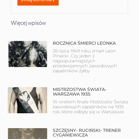
Więcej wpisów
ROCZNICA ŚMIERCI LEONKA
26 lipca 1949 roku zmarł Leon
Pinecki. Czy jeden z
najpopularniejszych
przedwojennych zawodowych
zapaśników żyłby
MISTRZOSTWA ŚWIATA-
WARSZAWA 1935
W wielkim finale Mistrzostw Świata
zawodowych zapaśników na 1935
rok, które odbyły się w Warszawie
SZCZĘSNY- RUCIŃSKI- TRENER
CYGANIEWICZA