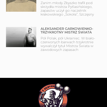
Zanim młody Zbyszko trafił pod
skrzydła mistrza Pytlasińskiego,
zapasów uczył go naczelnik
krakowskiego „Sokoła”, Szczęsny
ALEKSANDER GARKOWIENKO-
TRZYKROTNY MISTRZ ŚWIATA
Pół Polak, pół Ukrainiec. W biało-
czerwonych barwach trzykrotnie
wywalczył tytuł Mistrza Świata w
zawodowych zapasach