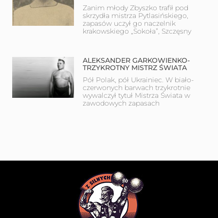
Zanim młody Zbyszko trafił pod
skrzydła mistrza Pytlasińskiego,
zapasów uczył go naczelnik
krakowskiego „Sokoła”, Szczęsny
ALEKSANDER GARKOWIENKO-
TRZYKROTNY MISTRZ ŚWIATA
Pół Polak, pół Ukrainiec. W biało-
czerwonych barwach trzykrotnie
wywalczył tytuł Mistrza Świata w
zawodowych zapasach