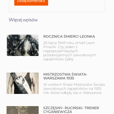
Więcej wpisów
ROCZNICA ŚMIERCI LEONKA
26 lipca 1949 roku zmarł Leon
Pinecki. Czy jeden z
najpopularniejszych
przedwojennych zawodowych
zapaśników żyłby
MISTRZOSTWA ŚWIATA-
WARSZAWA 1935
W wielkim finale Mistrzostw Świata
zawodowych zapaśników na 1935
rok, które odbyły się w Warszawie
SZCZĘSNY- RUCIŃSKI- TRENER
CYGANIEWICZA