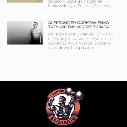
zapasów uczył go naczelnik
krakowskiego „Sokoła”, Szczęsny
ALEKSANDER GARKOWIENKO-
TRZYKROTNY MISTRZ ŚWIATA
Pół Polak, pół Ukrainiec. W biało-
czerwonych barwach trzykrotnie
wywalczył tytuł Mistrza Świata w
zawodowych zapasach