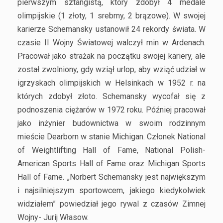
pierwszym sztangistą, który zdobył 4 medale
olimpijskie (1 złoty, 1 srebrny, 2 brązowe). W swojej
karierze Schemansky ustanowił 24 rekordy świata. W
czasie II Wojny Światowej walczył min w Ardenach.
Pracował jako strażak na początku swojej kariery, ale
został zwolniony, gdy wziął urlop, aby wziąć udział w
igrzyskach olimpijskich w Helsinkach w 1952 r. na
których zdobył złoto. Schemansky wycofał się z
podnoszenia ciężarów w 1972 roku. Później pracował
jako inżynier budownictwa w swoim rodzinnym
mieście Dearborn w stanie Michigan. Członek National
of Weightlifting Hall of Fame, National Polish-
American Sports Hall of Fame oraz Michigan Sports
Hall of Fame. „Norbert Schemansky jest największym
i najsilniejszym sportowcem, jakiego kiedykolwiek
widziałem” powiedział jego rywal z czasów Zimnej
Wojny- Jurij Własow.