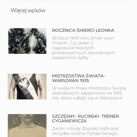
Więcej wpisów
ROCZNICA ŚMIERCI LEONKA
26 lipca 1949 roku zmarł Leon
Pinecki. Czy jeden z
najpopularniejszych
przedwojennych zawodowych
zapaśników żyłby
MISTRZOSTWA ŚWIATA-
WARSZAWA 1935
W wielkim finale Mistrzostw Świata
zawodowych zapaśników na 1935
rok, które odbyły się w Warszawie
SZCZĘSNY- RUCIŃSKI- TRENER
CYGANIEWICZA
Zanim młody Zbyszko trafił pod
skrzydła mistrza Pytlasińskiego,