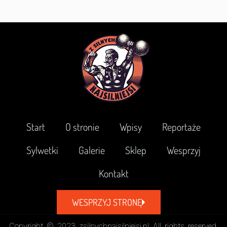
Start
O stronie
Wpisy
Reportaże
Sylwetki
Galerie
Sklep
Wesprzyj
Kontakt
WESPRZYJ STRONĘ
Copyright © 2023 zsilnychnajsilniejsi.pl All rights reserved.