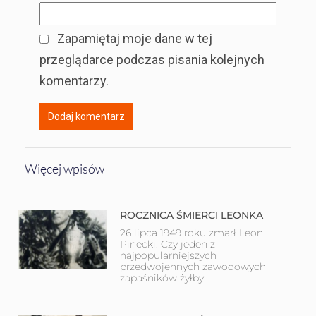
Zapamiętaj moje dane w tej
przeglądarce podczas pisania kolejnych
komentarzy.
Więcej wpisów
ROCZNICA ŚMIERCI LEONKA
26 lipca 1949 roku zmarł Leon
Pinecki. Czy jeden z
najpopularniejszych
przedwojennych zawodowych
zapaśników żyłby