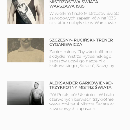
MISTRZOSTWA ŚWIATA-
WARSZAWA 1935
W wielkim finale Mistrzostw Świata
zawodowych zapaśników na 1935
rok, które odbyły się w Warszawie
SZCZĘSNY- RUCIŃSKI- TRENER
CYGANIEWICZA
Zanim młody Zbyszko trafił pod
skrzydła mistrza Pytlasińskiego,
zapasów uczył go naczelnik
krakowskiego „Sokoła”, Szczęsny
ALEKSANDER GARKOWIENKO-
TRZYKROTNY MISTRZ ŚWIATA
Pół Polak, pół Ukrainiec. W biało-
czerwonych barwach trzykrotnie
wywalczył tytuł Mistrza Świata w
zawodowych zapasach