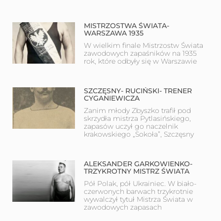
MISTRZOSTWA ŚWIATA-
WARSZAWA 1935
W wielkim finale Mistrzostw Świata
zawodowych zapaśników na 1935
rok, które odbyły się w Warszawie
SZCZĘSNY- RUCIŃSKI- TRENER
CYGANIEWICZA
Zanim młody Zbyszko trafił pod
skrzydła mistrza Pytlasińskiego,
zapasów uczył go naczelnik
krakowskiego „Sokoła”, Szczęsny
ALEKSANDER GARKOWIENKO-
TRZYKROTNY MISTRZ ŚWIATA
Pół Polak, pół Ukrainiec. W biało-
czerwonych barwach trzykrotnie
wywalczył tytuł Mistrza Świata w
zawodowych zapasach