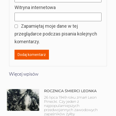
Witryna internetowa
Zapamiętaj moje dane w tej
przeglądarce podczas pisania kolejnych
komentarzy.
Więcej wpisów
ROCZNICA ŚMIERCI LEONKA
26 lipca 1949 roku zmarł Leon
Pinecki. Czy jeden z
najpopularniejszych
przedwojennych zawodowych
zapaśników żyłby