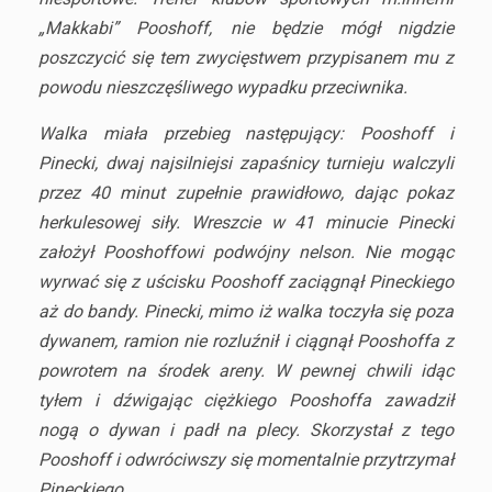
„Makkabi” Pooshoff, nie będzie mógł nigdzie
poszczycić się tem zwycięstwem przypisanem mu z
powodu nieszczęśliwego wypadku przeciwnika.
Walka miała przebieg następujący: Pooshoff i
Pinecki, dwaj najsilniejsi zapaśnicy turnieju walczyli
przez 40 minut zupełnie prawidłowo, dając pokaz
herkulesowej siły. Wreszcie w 41 minucie Pinecki
założył Pooshoffowi podwójny nelson. Nie mogąc
wyrwać się z uścisku Pooshoff zaciągnął Pineckiego
aż do bandy. Pinecki, mimo iż walka toczyła się poza
dywanem, ramion nie rozluźnił i ciągnął Pooshoffa z
powrotem na środek areny. W pewnej chwili idąc
tyłem i dźwigając ciężkiego Pooshoffa zawadził
nogą o dywan i padł na plecy. Skorzystał z tego
Pooshoff i odwróciwszy się momentalnie przytrzymał
Pineckiego.