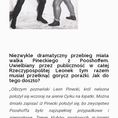
Niezwykle dramatyczny przebieg miała
walka Pineckiego z Pooshoffem.
Uwielbiany przez publiczność w całej
Rzeczypospolitej Leonek tym razem
musiał przełknąć gorycz porażki. Jak do
tego doszło?
„Olbrzym poznański Leon Pinecki, król nelsona
położył się wczoraj na arenie Cyrku na łopatki. Można
śmiało zapisać iż Pinecki położył się, bo zwycięstwo
Pooshoffa było najzupełniej przypadkowe i
niesportowe. Trener klubów sportowych m.innemi