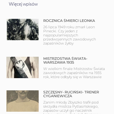
Więcej wpisów
ROCZNICA ŚMIERCI LEONKA
26 lipca 1949 roku zmarł Leon
Pinecki. Czy jeden z
najpopularniejszych
przedwojennych zawodowych
zapaśników żyłby
MISTRZOSTWA ŚWIATA-
WARSZAWA 1935
W wielkim finale Mistrzostw Świata
zawodowych zapaśników na 1935
rok, które odbyły się w Warszawie
SZCZĘSNY- RUCIŃSKI- TRENER
CYGANIEWICZA
Zanim młody Zbyszko trafił pod
skrzydła mistrza Pytlasińskiego,
zapasów uczył go naczelnik