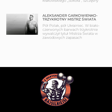
krakowskiego „Sokoła”, Szczęsny
ALEKSANDER GARKOWIENKO-
TRZYKROTNY MISTRZ ŚWIATA
Pół Polak, pół Ukrainiec. W biało-
czerwonych barwach trzykrotnie
wywalczył tytuł Mistrza Świata w
zawodowych zapasach