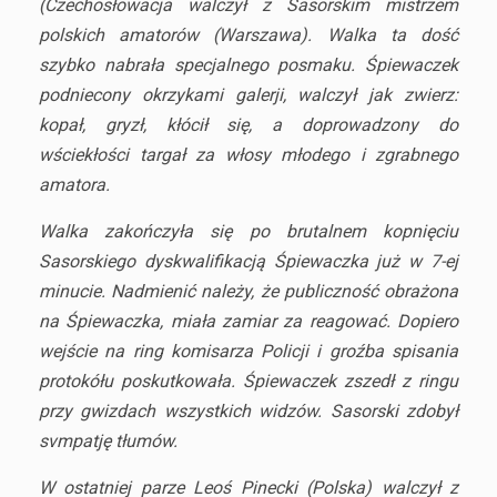
(Czechosłowacja walczył z Sasorskim mistrzem
polskich amatorów (Warszawa). Walka ta dość
szybko nabrała specjalnego posmaku. Śpiewaczek
podniecony okrzykami galerji, walczył jak zwierz:
kopał, gryzł, kłócił się, a doprowadzony do
wściekłości targał za włosy młodego i zgrabnego
amatora.
Walka zakończyła się po brutalnem kopnięciu
Sasorskiego dyskwalifikacją Śpiewaczka już w 7-ej
minucie. Nadmienić należy, że publiczność obrażona
na Śpiewaczka, miała zamiar za reagować. Dopiero
wejście na ring komisarza Policji i groźba spisania
protokółu poskutkowała. Śpiewaczek zszedł z ringu
przy gwizdach wszystkich widzów. Sasorski zdobył
svmpatję tłumów.
W ostatniej parze Leoś Pinecki (Polska) walczył z