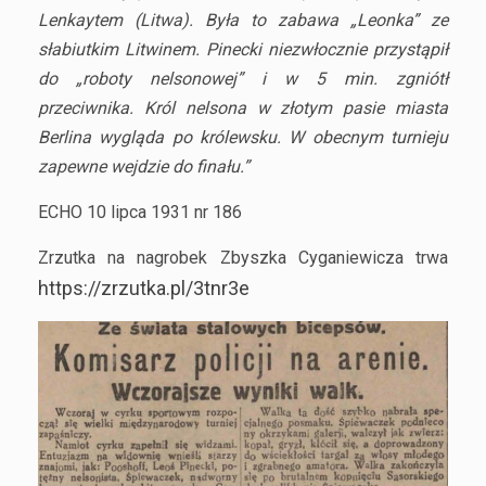
Lenkaytem (Litwa). Była to zabawa „Leonka” ze
słabiutkim Litwinem. Pinecki niezwłocznie przystąpił
do „roboty nelsonowej” i w 5 min. zgniótł
przeciwnika. Król nelsona w złotym pasie miasta
Berlina wygląda po królewsku. W obecnym turnieju
zapewne wejdzie do finału.”
ECHO 10 lipca 1931 nr 186
Zrzutka na nagrobek Zbyszka Cyganiewicza trwa
https://zrzutka.pl/3tnr3e