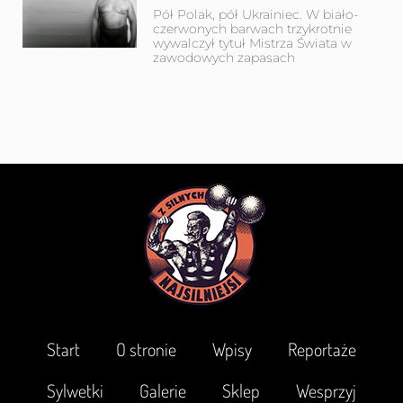
Pół Polak, pół Ukrainiec. W biało-
czerwonych barwach trzykrotnie
wywalczył tytuł Mistrza Świata w
zawodowych zapasach
Start
O stronie
Wpisy
Reportaże
Sylwetki
Galerie
Sklep
Wesprzyj