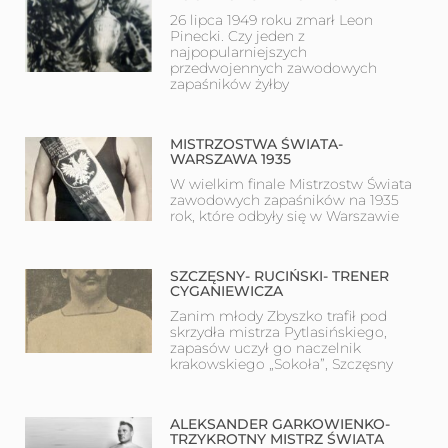
26 lipca 1949 roku zmarł Leon
Pinecki. Czy jeden z
najpopularniejszych
przedwojennych zawodowych
zapaśników żyłby
MISTRZOSTWA ŚWIATA-
WARSZAWA 1935
W wielkim finale Mistrzostw Świata
zawodowych zapaśników na 1935
rok, które odbyły się w Warszawie
SZCZĘSNY- RUCIŃSKI- TRENER
CYGANIEWICZA
Zanim młody Zbyszko trafił pod
skrzydła mistrza Pytlasińskiego,
zapasów uczył go naczelnik
krakowskiego „Sokoła”, Szczęsny
ALEKSANDER GARKOWIENKO-
TRZYKROTNY MISTRZ ŚWIATA