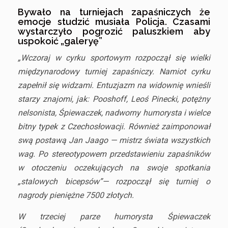
Bywało na turniejach zapaśniczych że
emocje studzić musiała Policja. Czasami
wystarczyło pogrozić paluszkiem aby
uspokoić „galeryę”
„Wczoraj w cyrku sportowym rozpoczął się wielki
międzynarodowy turniej zapaśniczy. Namiot cyrku
zapełnił się widzami. Entuzjazm na widownię wnieśli
starzy znajomi, jak: Pooshoff, Leoś Pinecki, potężny
nelsonista, Śpiewaczek, nadworny humorysta i wielce
bitny typek z Czechosłowacji. Również zaimponował
swą postawą Jan Jaago — mistrz świata wszystkich
wag. Po stereotypowem przedstawieniu zapaśników
w otoczeniu oczekujących na swoje spotkania
„stalowych bicepsów”— rozpoczął się turniej o
nagrody pieniężne 7500 złotych.
W trzeciej parze humorysta Śpiewaczek