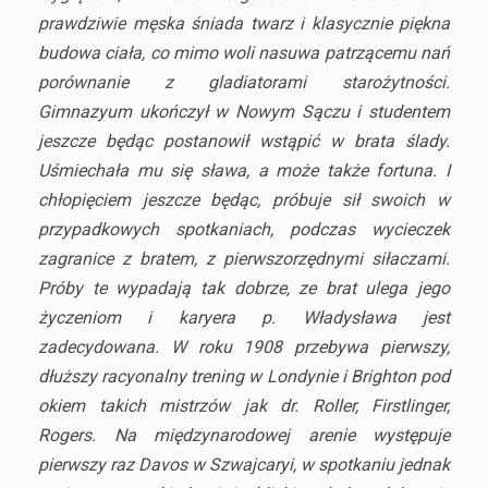
prawdziwie męska śniada twarz i klasycznie piękna
budowa ciała, co mimo woli nasuwa patrzącemu nań
porównanie z gladiatorami starożytności.
Gimnazyum ukończył w Nowym Sączu i studentem
jeszcze będąc postanowił wstąpić w brata ślady.
Uśmiechała mu się sława, a może także fortuna. I
chłopięciem jeszcze będąc, próbuje sił swoich w
przypadkowych spotkaniach, podczas wycieczek
zagranice z bratem, z pierwszorzędnymi siłaczami.
Próby te wypadają tak dobrze, ze brat ulega jego
życzeniom i karyera p. Władysława jest
zadecydowana. W roku 1908 przebywa pierwszy,
dłuższy racyonalny trening w Londynie i Brighton pod
okiem takich mistrzów jak dr. Roller, Firstlinger,
Rogers. Na międzynarodowej arenie występuje
pierwszy raz Davos w Szwajcaryi, w spotkaniu jednak