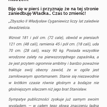
Biję się w pierś i przyznaję że na tej stronie
zaniedbuję Władka… Czas to zmienić!
„Zbyszko II Władysław Cyganiewicz liczy lat zaledwie
dwadzieścia.
Wzrost 181 i pól cm. (72 cale), obwód w piersiach
121 cm. (48 cali), ramienia 45 i pół cm. (18 cali), uda
70 cm. (28 cali), wazy 90 kg. Posiada wszystkie
wrodzone zalety na pierwszorzędnego zapaśnika, a
że jest przytem ogromnie ambitny i bardzo poważnie
traktuje swój obecny zawód, że w ogóle jest
zamiłowanym sportsmanem. Stanie się niezawodnie
w krótkim czasie równie głośnym a bodajze nie
głośniejszym siłaczem niż jego brat Stanisław.
Sympatye publiczności zyskuje już samym swoim
wyglądem, — w całem tego słowa znaczeniu ładna