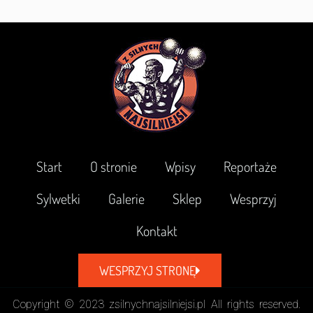
Start
O stronie
Wpisy
Reportaże
Sylwetki
Galerie
Sklep
Wesprzyj
Kontakt
WESPRZYJ STRONĘ
Copyright © 2023 zsilnychnajsilniejsi.pl All rights reserved.