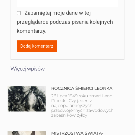
Zapamiętaj moje dane w tej
przeglądarce podczas pisania kolejnych
komentarzy.
Więcej wpisów
ROCZNICA ŚMIERCI LEONKA
26 lipca 1949 roku zmarł Leon
Pinecki. Czy jeden z
najpopularniejszych
przedwojennych zawodowych
zapaśników żyłby
MISTRZOSTWA ŚWIATA-