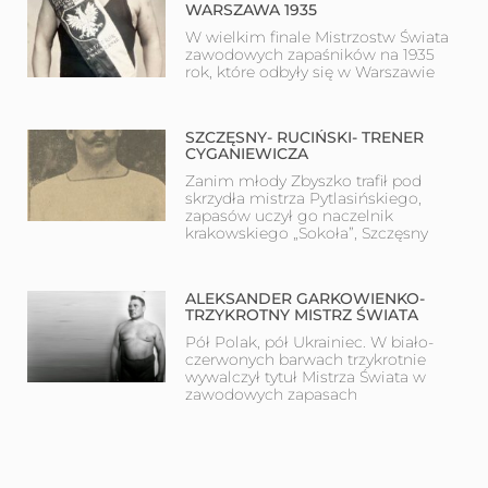
WARSZAWA 1935
W wielkim finale Mistrzostw Świata
zawodowych zapaśników na 1935
rok, które odbyły się w Warszawie
SZCZĘSNY- RUCIŃSKI- TRENER
CYGANIEWICZA
Zanim młody Zbyszko trafił pod
skrzydła mistrza Pytlasińskiego,
zapasów uczył go naczelnik
krakowskiego „Sokoła”, Szczęsny
ALEKSANDER GARKOWIENKO-
TRZYKROTNY MISTRZ ŚWIATA
Pół Polak, pół Ukrainiec. W biało-
czerwonych barwach trzykrotnie
wywalczył tytuł Mistrza Świata w
zawodowych zapasach