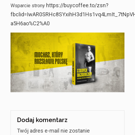
https://buycoffee.to/zsn?
Wsparcie strony
fbclid=IwAR0SRHc8SYxihH3d1Hs1vq4LmIt_7tNpV
a5H6ao%C2%A0
Dodaj komentarz
Twój adres e-mail nie zostanie