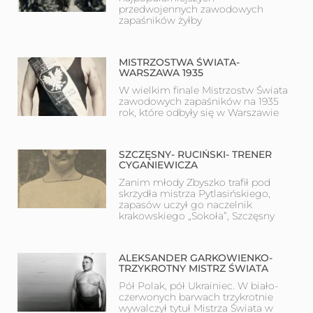
przedwojennych zawodowych
zapaśników żyłby
MISTRZOSTWA ŚWIATA-
WARSZAWA 1935
W wielkim finale Mistrzostw Świata
zawodowych zapaśników na 1935
rok, które odbyły się w Warszawie
SZCZĘSNY- RUCIŃSKI- TRENER
CYGANIEWICZA
Zanim młody Zbyszko trafił pod
skrzydła mistrza Pytlasińskiego,
zapasów uczył go naczelnik
krakowskiego „Sokoła”, Szczęsny
ALEKSANDER GARKOWIENKO-
TRZYKROTNY MISTRZ ŚWIATA
Pół Polak, pół Ukrainiec. W biało-
czerwonych barwach trzykrotnie
wywalczył tytuł Mistrza Świata w