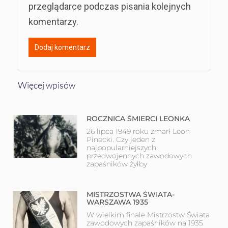
przeglądarce podczas pisania kolejnych
komentarzy.
Więcej wpisów
ROCZNICA ŚMIERCI LEONKA
26 lipca 1949 roku zmarł Leon
Pinecki. Czy jeden z
najpopularniejszych
przedwojennych zawodowych
zapaśników żyłby
MISTRZOSTWA ŚWIATA-
WARSZAWA 1935
W wielkim finale Mistrzostw Świata
zawodowych zapaśników na 1935