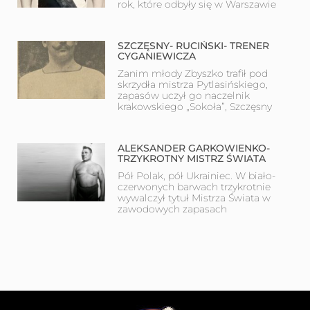
rok, które odbyły się w Warszawie
SZCZĘSNY- RUCIŃSKI- TRENER
CYGANIEWICZA
Zanim młody Zbyszko trafił pod
skrzydła mistrza Pytlasińskiego,
zapasów uczył go naczelnik
krakowskiego „Sokoła”, Szczęsny
ALEKSANDER GARKOWIENKO-
TRZYKROTNY MISTRZ ŚWIATA
Pół Polak, pół Ukrainiec. W biało-
czerwonych barwach trzykrotnie
wywalczył tytuł Mistrza Świata w
zawodowych zapasach