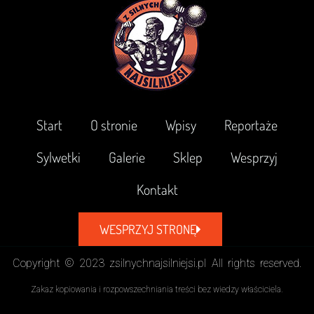
Start
O stronie
Wpisy
Reportaże
Sylwetki
Galerie
Sklep
Wesprzyj
Kontakt
WESPRZYJ STRONĘ
Copyright © 2023 zsilnychnajsilniejsi.pl All rights reserved.
Zakaz kopiowania i rozpowszechniania treści bez wiedzy właściciela.