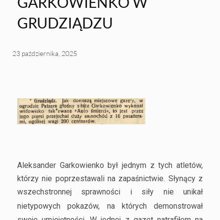
GARKOWIENKO W
GRUDZIĄDZU
23 października, 2025
Aleksander Garkowienko był jednym z tych atletów,
którzy nie poprzestawali na zapaśnictwie. Słynący z
wszechstronnej sprawności i siły nie unikał
nietypowych pokazów,
na których demonstrował
swoje umiejętności. W jednej z gazet natrafiłem na