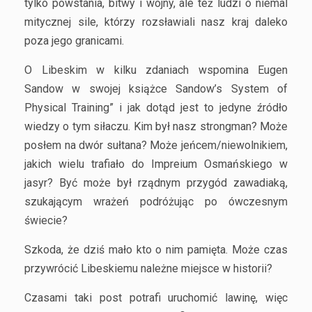
tylko powstania, bitwy i wojny, ale też ludzi o niemal
mitycznej sile, którzy rozsławiali nasz kraj daleko
poza jego granicami.
O Libeskim w kilku zdaniach wspomina Eugen
Sandow w swojej książce Sandow’s System of
Physical Training” i jak dotąd jest to jedyne źródło
wiedzy o tym siłaczu. Kim był nasz strongman? Może
posłem na dwór sułtana? Może jeńcem/niewolnikiem,
jakich wielu trafiało do Impreium Osmańskiego w
jasyr? Być może był rządnym przygód zawadiaką,
szukającym wrażeń podróżując po ówczesnym
świecie?
Szkoda, że dziś mało kto o nim pamięta. Może czas
przywrócić Libeskiemu należne miejsce w historii?
Czasami taki post potrafi uruchomić lawinę, więc