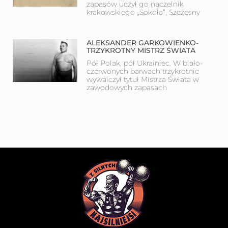
zapasów uczył go naczelnik
krakowskiego „Sokoła”, Szczęsny
ALEKSANDER GARKOWIENKO-
TRZYKROTNY MISTRZ ŚWIATA
Pół Polak, pół Ukrainiec. W biało-
czerwonych barwach trzykrotnie
wywalczył tytuł Mistrza Świata w
zawodowych zapasach