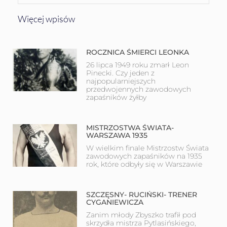
Więcej wpisów
ROCZNICA ŚMIERCI LEONKA
26 lipca 1949 roku zmarł Leon
Pinecki. Czy jeden z
najpopularniejszych
przedwojennych zawodowych
zapaśników żyłby
MISTRZOSTWA ŚWIATA-
WARSZAWA 1935
W wielkim finale Mistrzostw Świata
zawodowych zapaśników na 1935
rok, które odbyły się w Warszawie
SZCZĘSNY- RUCIŃSKI- TRENER
CYGANIEWICZA
Zanim młody Zbyszko trafił pod
skrzydła mistrza Pytlasińskiego,