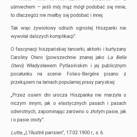
uśmiechem — jeśli mój mąż mógł podobać się mnie,
to dlaczegóż nie miałby się podobać i innej.
Tak więc żywiołowy odruch ognistej Hiszpanki nie
wywołał dalszych komplikacji”.
O fascynacji hiszpańskiej tancerki, aktorki i kurtyzany
Caroliny Otero (powszechnie znanej jako
La Belle
Otero
) Władysławem Pytlasińskim i jej publicznym
pocałunku na scenie Folies-Bergère pisano z
przekąsem na łamach popularnej prasy paryskiej:
„Przez osiem dni urocza Hiszpanka nie marzyła o
niczym innym, jak o elastycznych pasach i pasach
odwrotnych, zapominając zarówno o złotym pasie, jak
i o pasie cnoty”.
Lutte
, „L’Illustré parisien”, 17.02.1900 r., s. 6.