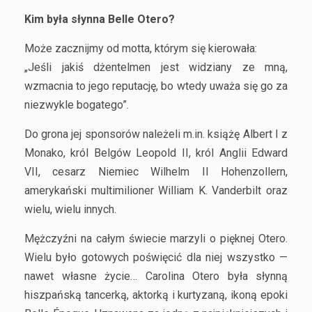
Kim była słynna Belle Otero?
Może zacznijmy od motta, którym się kierowała:
„Jeśli jakiś dżentelmen jest widziany ze mną,
wzmacnia to jego reputację, bo wtedy uważa się go za
niezwykle bogatego”.
Do grona jej sponsorów należeli m.in. książę Albert I z
Monako, król Belgów Leopold II, król Anglii Edward
VII, cesarz Niemiec Wilhelm II Hohenzollern,
amerykański multimilioner William K. Vanderbilt oraz
wielu, wielu innych.
Mężczyźni na całym świecie marzyli o pięknej Otero.
Wielu było gotowych poświęcić dla niej wszystko —
nawet własne życie… Carolina Otero była słynną
hiszpańską tancerką, aktorką i kurtyzaną, ikoną epoki