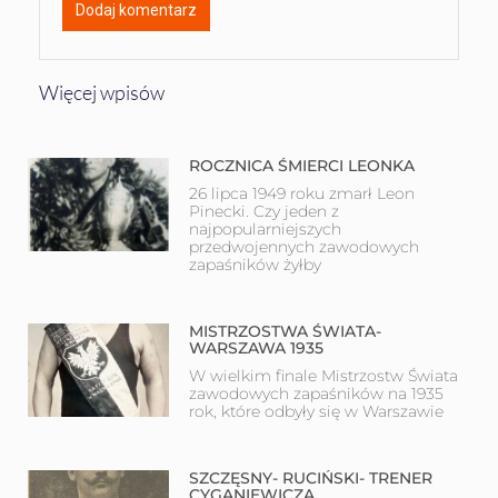
Więcej wpisów
ROCZNICA ŚMIERCI LEONKA
26 lipca 1949 roku zmarł Leon
Pinecki. Czy jeden z
najpopularniejszych
przedwojennych zawodowych
zapaśników żyłby
MISTRZOSTWA ŚWIATA-
WARSZAWA 1935
W wielkim finale Mistrzostw Świata
zawodowych zapaśników na 1935
rok, które odbyły się w Warszawie
SZCZĘSNY- RUCIŃSKI- TRENER
CYGANIEWICZA