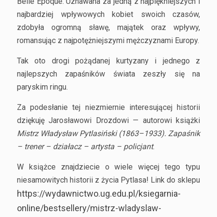
Belle Époque. Uznawana za jedną z najpiękniejszych i
najbardziej wpływowych kobiet swoich czasów,
zdobyła ogromną sławę, majątek oraz wpływy,
romansując z najpotężniejszymi mężczyznami Europy.
Tak oto drogi pożądanej kurtyzany i jednego z
najlepszych zapaśników świata zeszły się na
paryskim ringu.
Za podesłanie tej niezmiernie interesującej historii
dziękuję Jarosławowi Drozdowi — autorowi książki
Mistrz Władysław Pytlasiński (1863–1933). Zapaśnik
– trener – działacz – artysta – policjant
.
W książce znajdziecie o wiele więcej tego typu
niesamowitych historii z życia Pytlasa! Link do sklepu
https://wydawnictwo.ug.edu.pl/ksiegarnia-
online/bestsellery/mistrz-wladyslaw-