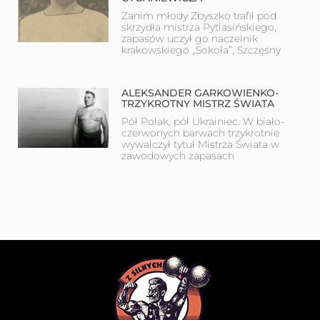
Zanim młody Zbyszko trafił pod
skrzydła mistrza Pytlasińskiego,
zapasów uczył go naczelnik
krakowskiego „Sokoła”, Szczęsny
ALEKSANDER GARKOWIENKO-
TRZYKROTNY MISTRZ ŚWIATA
Pół Polak, pół Ukrainiec. W biało-
czerwonych barwach trzykrotnie
wywalczył tytuł Mistrza Świata w
zawodowych zapasach