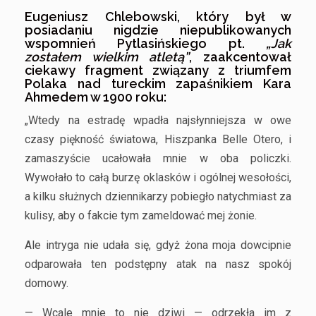
Eugeniusz Chlebowski, który był w
posiadaniu nigdzie niepublikowanych
wspomnień Pytlasińskiego pt.
„Jak
zostałem wielkim atletą”
, zaakcentował
ciekawy fragment związany z triumfem
Polaka nad tureckim zapaśnikiem Kara
Ahmedem w 1900 roku:
„Wtedy na estradę wpadła najsłynniejsza w owe
czasy piękność światowa, Hiszpanka Belle Otero, i
zamaszyście ucałowała mnie w oba policzki.
Wywołało to całą burzę oklasków i ogólnej wesołości,
a kilku służnych dziennikarzy pobiegło natychmiast za
kulisy, aby o fakcie tym zameldować mej żonie.
Ale intryga nie udała się, gdyż żona moja dowcipnie
odparowała ten podstępny atak na nasz spokój
domowy.
— Wcale mnie to nie dziwi — odrzekła im z